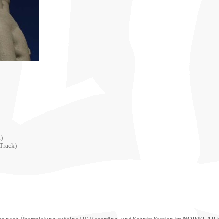
)
Track)
ks nach Überspielung auf eine HD Recording- und Schnitt-Station im
NOISELAB
b