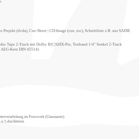
n.
 Projekt (dvda), Cue-Sheet | CD-Image (cue, toc), Schnittliste z.B. aus SADIE
udio Tape 2-Track mit Dolby B|C|S|HX-Pro, Tonband 1/4" Senkel 2-Track
auf AEG-Kern DIN 45514)
terverarbeitung im Presswerk (Glasmaster).
.ä.!) durchhören.