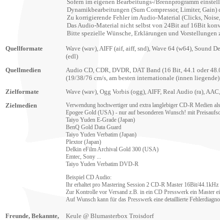
Sofern im eigenen Bearbeitungs-/Brennprogramm einstellb
Dynamikbearbeitungen (Sum Compressor, Limiter, Gain) de
Zu korrigierende Fehler im Audio-Material (Clicks, Noise, 
Das Audio-Material nicht selbst von 24Bit auf 16Bit konv
Bitte spezielle Wünsche, Erklärungen und Vorstellungen
Quellformate
Wave (wav), AIFF (aif, aiff, snd), Wave 64 (w64), Sound D
(edl)
Quellmedien
Audio CD, CDR, DVDR, DAT Band (16 Bit, 44.1 oder 48.0 
(19/38/76 cm/s, am besten internationale (innen liegend
Zielformate
Wave (wav), Ogg Vorbis (ogg), AIFF, Real Audio (ra), A
Zielmedien
Verwendung hochwertiger und extra langlebiger CD-R Medien al
Epogee Gold (USA) - nur auf besonderen Wunsch! mit Preisaufs
Taiyo Yuden E-Grade (Japan)
BenQ Gold Data Guard
Taiyo Yuden Verbatim (Japan)
Plextor (Japan)
Delkin eFilm Archival Gold 300 (USA)
Emtec, Sony ...
Taiyo Yuden Verbatim
DVD-R
Beispiel CD Audio:
Ihr erhaltet pro Mastering Session 2 CD-R Master 16Bit/44.1kH
Zur Kontrolle vor Versand z.B. in ein CD Presswerk ein Master ei
Auf Wunsch kann für das Presswerk eine detaillierte Fehlerdiag
Freunde, Bekannte,
Keule @ Blumasterbox Troisdorf