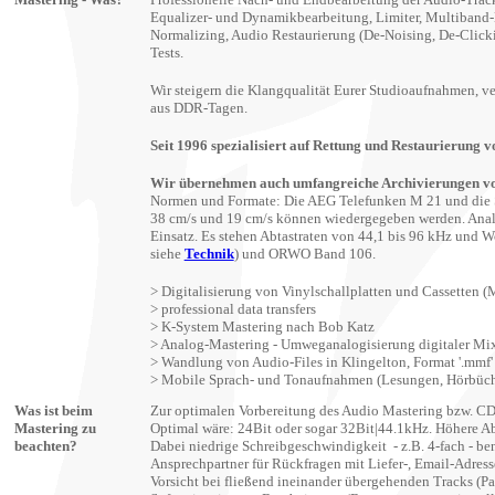
Equalizer- und Dynamikbearbeitung, Limiter, Multiband
Normalizing, Audio Restaurierung (De-Noising, De-Clicki
Tests.
Wir steigern die Klangqualität Eurer Studioaufnahmen, v
aus DDR-Tagen.
Seit 1996 spezialisiert auf Rettung und Restaurierung
Wir übernehmen auch umfangreiche Archivierungen vo
Normen und Formate: Die AEG Telefunken M 21 und die 
38 cm/s und 19 cm/s können wiedergegeben werden. Analo
Einsatz. Es stehen Abtastraten von 44,1 bis 96 kHz und 
siehe
Technik
) und ORWO Band 106.
> Digitalisierung von Vinylschallplatten und Cassetten
> professional data transfers
> K-System Mastering nach Bob Katz
> Analog-Mastering - Umweganalogisierung digitaler Mi
> Wandlung von Audio-Files in Klingelton, Format '.mmf'
> Mobile Sprach- und Tonaufnahmen (Lesungen, Hörbüche
Was ist beim
Zur optimalen Vorbereitung des Audio Mastering bzw. CD P
Mastering zu
Optimal wäre: 24Bit oder sogar 32Bit|44.1kHz. Höhere Ab
beachten?
Dabei niedrige Schreibgeschwindigkeit
- z.B. 4-fach - 
Ansprechpartner für Rückfragen mit Liefer-, Email-Adres
Vorsicht bei fließend ineinander übergehenden Tracks (Paus