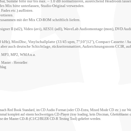
ar, Summe bitte nur bis max. – 1.0 dB normalisieren, ausreichend Headroom lasse
s Mix bitte unterlassen, Studio-Original verwenden.
Fades etc.) auflisten.
ertieren.
 zusammen mit der Mix CD-ROM schriftlich liefern.
esigner II (sd2), Video (avi), AES31 (adl), WaveLab Audiomontage (mon), DVD Audio
kHz), MiniDisc, Vinylschallplatte (33/45 upm, 7"|10"|12"), Compact Cassette / A
e) aber auch deutsche Schichtlage, rückseitenmattiert, Aufzeichnungsnorm CCIR, 
AC, MP3, MP2, WMA u.a.
s Master -
Hersteller:
chlag
z nach Red Book Standard, im CD Audio Format (oder CD-Extra, Mixed Mode CD etc.) zur Wei
nmal komplett auf einem hochwertigen CD-Player (tray loading; kein Discman, Ghettoblaster o
nose der Master CD-R (C1/C2/BLER CD-R Testing Tool) geliefert werden
.