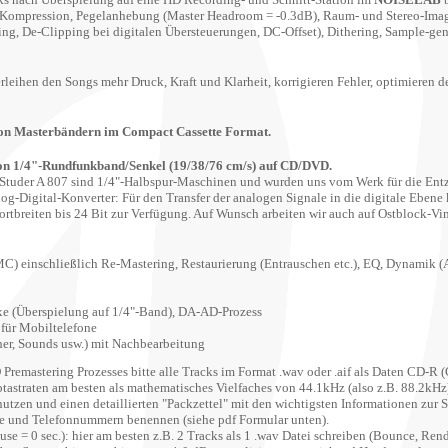
-Kompression, Pegelanhebung (Master Headroom = -0.3dB), Raum- und Stereo-Ima
ng, De-Clipping bei digitalen Übersteuerungen, DC-Offset),
Dithering, Sample-gen
erleihen den Songs mehr Druck, Kraft und Klarheit, korrigieren Fehler, optimiere
 von Masterbändern im Compact Cassette Format.
n 1/4"-Rundfunkband/Senkel (19/38/76 cm/s) auf CD/DVD.
Studer A 807 sind 1/4"-Halbspur-Maschinen und wurden uns vom Werk für die En
g-Digital-Konverter: Für den Transfer der analogen Signale in die digitale Ebe
Wortbreiten bis 24 Bit zur Verfügung. Auf Wunsch arbeiten wir auch auf Ostblock
 (MC) einschließlich Re-Mastering, Restaurierung (Entrauschen etc.), EQ, Dynam
xe (Überspielung auf 1/4"-Band), DA-AD-Prozess
 für Mobiltelefone
r, Sounds usw.) mit Nachbearbeitung
remastering Prozesses bitte alle Tracks im Format .wav oder .aif als Daten CD-R
(
tastraten am besten als mathematisches Vielfaches von 44.1kHz (also z.B. 88.2kHz
benutzen und einen detaillierten "Packzettel" mit den wichtigsten Informationen zu
se und Telefonnummern benennen (siehe pdf Formular unten).
e = 0 sec.): hier am besten z.B. 2 Tracks als 1 .wav Datei schreiben (Bounce, Rende