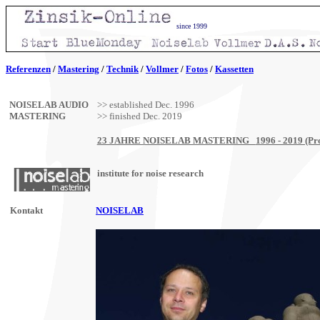
since 1999
Referenzen
/
Mastering
/
Technik
/
Fotos
/
Kassetten
Vollmer
/
NOISELAB AUDIO
>> established Dec. 1996
MASTERING
>> finished Dec. 2019
23 JAHRE NOISELAB MASTERING
1996 - 2019 (Pr
institute for noise research
Kontakt
NOISELAB