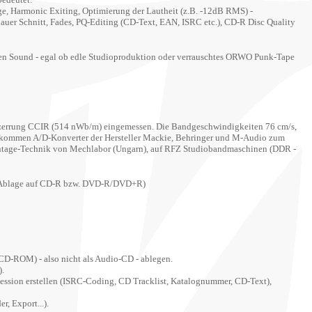
ge, Harmonic Exiting,
Optimierung der Lautheit (z.B. -12dB RMS) -
auer Schnitt
, Fades, PQ-Editing (CD-Text, EAN, ISRC etc.), CD-R Disc Quality
n den Sound - egal ob edle Studioproduktion oder verrauschtes ORWO Punk-Tape
tzerrung CCIR (514 nWb/m) eingemessen. Die Bandgeschwindigkeiten 76 cm/s,
ne kommen A/D-Konverter der Hersteller Mackie, Behringer und M-Audio zum
-Vintage-Technik von Mechlabor (Ungarn), auf RFZ Studiobandmaschinen (DDR -
ik (Ablage auf CD-R bzw. DVD-R/DVD+R)
CD-ROM)
- also nicht als Audio-CD - ablegen.
).
r Session erstellen (ISRC-Coding, CD Tracklist, Katalognummer, CD-Text),
r, Export...).