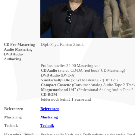
CD Pre-Mastering
Dipl.-Phys. Karsten Zinsik
Audio Mastering
DVD Audio
Authoring
Professionelles 24-96 Mastering von
CD Audio
(
Stereo CD-DA, 'red book' CD Mastering
)
DVD Audio
(DVD-A)
Vinylschallplatte
(Vinyl Mastering 7"|10"|12")
Compact Cassette
(Consumer Analog Audio Tape 2-Track
Magnettonband 1/4"
(Professional Analog Audio Tape 2-
CD-ROM
leider noch
kein 5.1 Surround
Referenzen
Referenzen
Mastering
Mastering
Technik
Technik
Mastering - Was?
Professionelle Nach- und Endbearbeitung der Audio-Trac